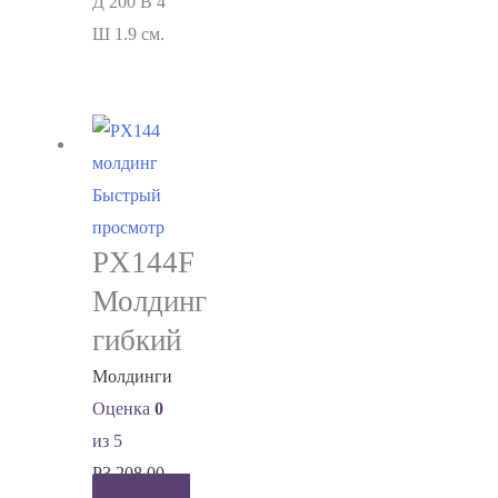
Д 200 В 4
Ш 1.9 см.
Быстрый
просмотр
PX144F
Молдинг
гибкий
Молдинги
Оценка
0
из 5
Р
3,208.00