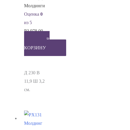
Молдинги
Оценка
0
из 5
Р
3,978.00
В
КОРЗИНУ
Д 230 В
11,9 Ш 3,2
см.