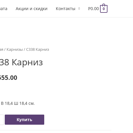
0.00
лата
Акции и скидки
Контакты
0
Р
ая
/
Карнизы
/ C338 Карниз
38 Карниз
555.00
 В 18,4 Ш 18,4 см.
чество
Купить