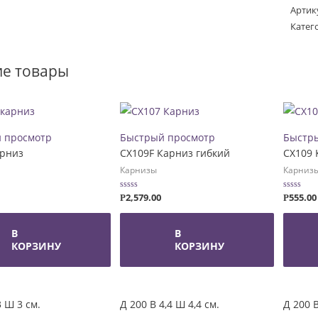
Карн
Артик
Катег
е товары
 просмотр
Быстрый просмотр
Быстр
арниз
CX109F Карниз гибкий
CX109 
Карнизы
Карниз
2,579.00
555.00
Оценка
Оценка
Р
Р
0
0
из
из
5
5
В
В
КОРЗИНУ
КОРЗИНУ
3 Ш 3 см.
Д 200 В 4,4 Ш 4,4 см.
Д 200 В