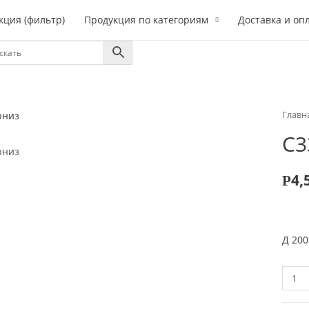
кция (фильтр)
Продукция по категориям
Доставка и оп
Главн
C3
4,
Р
Д 200
Коли
C338