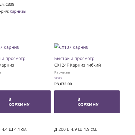
из
ул:
C338
ория:
Карнизы
ый просмотр
Быстрый просмотр
Карниз
CX124F Карниз гибкий
ы
Карнизы
3,672.00
Оценка
Р
0
из
5
В
В
КОРЗИНУ
КОРЗИНУ
 4,4 Ш 4,4 см.
Д 200 В 4.9 Ш 4.9 см.